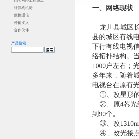
HFC网络工程施工
一、网络现状
计算机机房
数据通信
传输接入
龙川县城区长期
合作伙伴
县的城区有线电
产品搜索：
下行有线电视信
络拓扑结构。当
1000户左右
多年来，随着
电视台在原有
①、改星形的
②、原4芯光
到90个。
③、改1310
④、改光接点